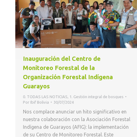
Inauguración del Centro de
Monitoreo Forestal de la
Organización Forestal Indígena
Guarayos
0. TODAS LAS NOTICIAS
,
1. Gestión integral de bosques
Por
Ibif Bolivia
30/07/2024
Nos complace anunciar un hito significativo en
nuestra colaboración con la Asociación Forestal
Indígena de Guarayos (AFIG): la implementación
de su Centro de Monitoreo Forestal. Este