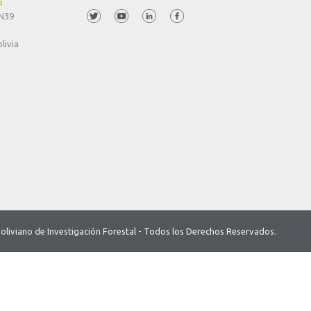
o
 N39
livia
o Boliviano de Investigación Forestal - Todos los Derechos Reservados.