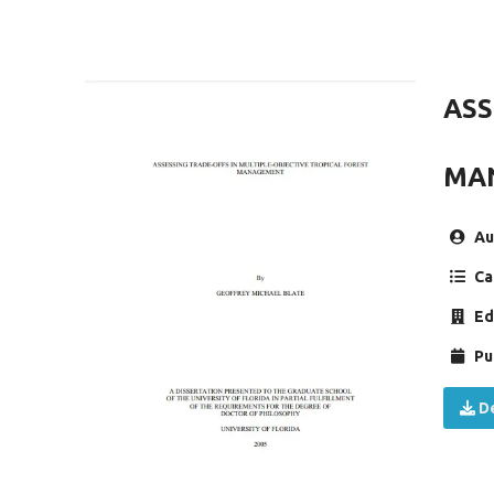
ASS
MA
Au
Ca
Ed
Pu
De