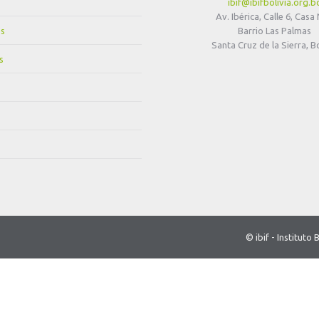
ibif@ibifbolivia.org.b
Av. Ibérica, Calle 6, Casa
s
Barrio Las Palmas
Santa Cruz de la Sierra, Bo
s
© ibif - Institut