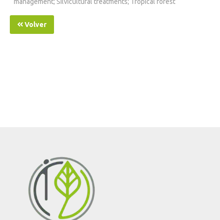
management; Silvicultural treatments; Tropical forest
Volver