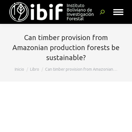
Buscar:
Can timber provision from
Amazonian production forests be
sustainable?
Estás aquí:
Inicio
Libro
Can timber provision from Amazonian…