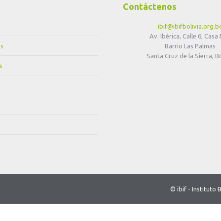
Contáctenos
ibif@ibifbolivia.org.b
Av. Ibérica, Calle 6, Casa
s
Barrio Las Palmas
Santa Cruz de la Sierra, Bo
s
© ibif - Institut