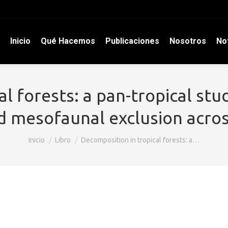
Inicio
Qué Hacemos
Publicaciones
Nosotros
Not
 forests: a pan-tropical stud
d mesofaunal exclusion acros
Estás aquí:
Inicio
Libro
Decomposition in tropical forests: a…