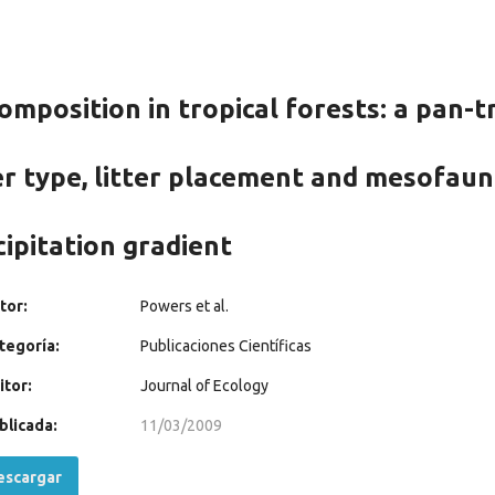
mposition in tropical forests: a pan-tr
ter type, litter placement and mesofaun
cipitation gradient
tor:
Powers et al.
tegoría:
Publicaciones Científicas
itor:
Journal of Ecology
blicada:
11/03/2009
scargar