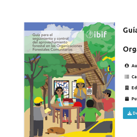
Guí
Org
Au
Ca
Ed
Pu
De