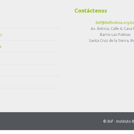
Contáctenos
ibif@ibifbolivia.org.b
Av. Ibérica, Calle 6, Casa
s
Barrio Las Palmas
Santa Cruz de la Sierra, Bo
s
© ibif - Institut