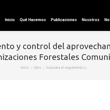
Inicio
Qué Hacemos
Publicaciones
Nosotros
Not
ento y control del aprovecham
izaciones Forestales Comuni
Estás aquí:
Inicio
Libro
Guía para el seguimiento y…