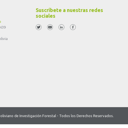
Suscríbete a nuestras redes
sociales
o
 N39
livia
o Boliviano de Investigación Forestal - Todos los Derechos Reservados.