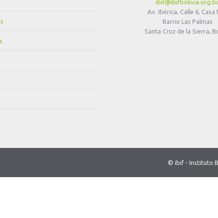
ibif@ibifbolivia.org.b
Av. Ibérica, Calle 6, Casa
s
Barrio Las Palmas
Santa Cruz de la Sierra, Bo
s
© ibif - Institut