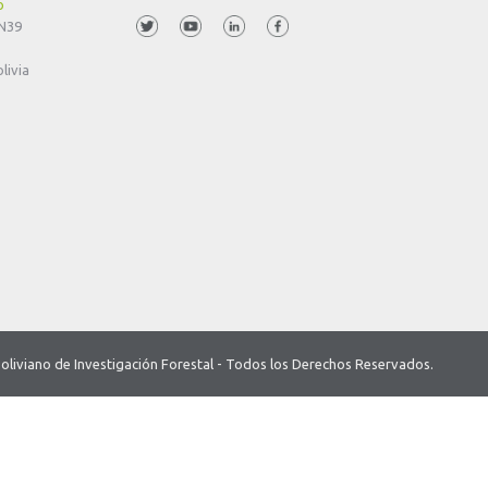
o
 N39
livia
o Boliviano de Investigación Forestal - Todos los Derechos Reservados.