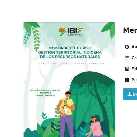
Mem
Au
Ca
Ed
Pu
De