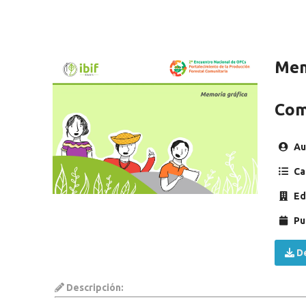
Mem
Comu
Au
Ca
Ed
Pu
De
Descripción: