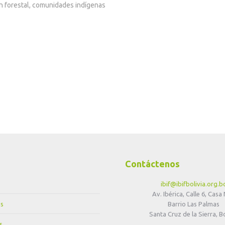
ón forestal, comunidades indígenas
Contáctenos
ibif@ibifbolivia.org.b
Av. Ibérica, Calle 6, Casa
s
Barrio Las Palmas
Santa Cruz de la Sierra, Bo
s