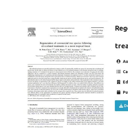
Reg
tre
Au
Ca
Ed
Pu
De