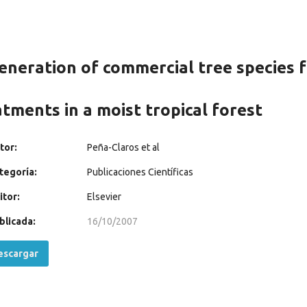
eneration of commercial tree species fo
atments in a moist tropical forest
tor:
Peña-Claros et al
tegoría:
Publicaciones Científicas
itor:
Elsevier
blicada:
16/10/2007
scargar