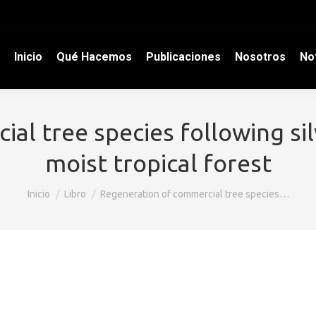
Inicio
Qué Hacemos
Publicaciones
Nosotros
Not
l tree species following sil
moist tropical forest
Estás aquí:
Inicio
Libro
Regeneration of commercial tree species…