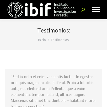
Buscar:
Testimonios:
Estás aquí:
Inicio
Testimonios
"Sed in odio et enim venenatis luctus. In egestas
orci quis magna iaculis eleifend. Proin a lobortis
ante, nec eleifend urna. Pellentesque a enim
elementum, tempor nulla id, ultrices augue.
Maecenas sit amet tincidunt elit – habitant morbi
tristique senectus!"