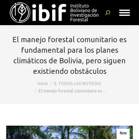
Buscar:
El manejo forestal comunitario es
fundamental para los planes
climáticos de Bolivia, pero siguen
existiendo obstáculos
Estás aquí:
Inicio
0. TODAS LAS NOTICIAS
El manejo forestal comunitario es…
Nov