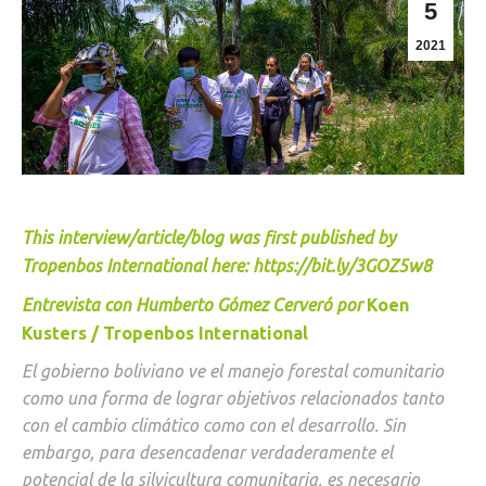
5
2021
This interview/article/blog was first published by
Tropenbos International here
:
https://bit.ly/3GOZ5w8
Entrevista con Humberto Gómez Cerveró por
Koen
Kusters / Tropenbos International
El gobierno boliviano ve el manejo forestal comunitario
como una forma de lograr objetivos relacionados tanto
con el cambio climático como con el desarrollo. Sin
embargo, para desencadenar verdaderamente el
potencial de la silvicultura comunitaria, es necesario