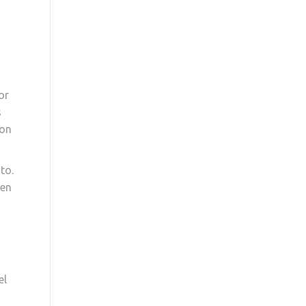
or
s
con
to.
 en
el