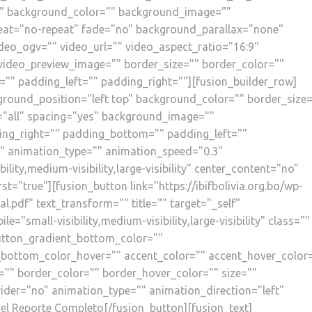
 id="" background_color="" background_image=""
eat="no-repeat" fade="no" background_parallax="none"
eo_ogv="" video_url="" video_aspect_ratio="16:9"
video_preview_image="" border_size="" border_color=""
"" padding_left="" padding_right=""][fusion_builder_row]
ground_position="left top" background_color="" border_size=
n="all" spacing="yes" background_image=""
ng_right="" padding_bottom="" padding_left=""
" animation_type="" animation_speed="0.3"
lity,medium-visibility,large-visibility" center_content="no"
st="true"][fusion_button link="https://ibifbolivia.org.bo/wp-
pdf" text_transform="" title="" target="_self"
="small-visibility,medium-visibility,large-visibility" class=""
button_gradient_bottom_color=""
_bottom_color_hover="" accent_color="" accent_hover_color
="" border_color="" border_hover_color="" size=""
ivider="no" animation_type="" animation_direction="left"
el Reporte Completo[/fusion_button][fusion_text]