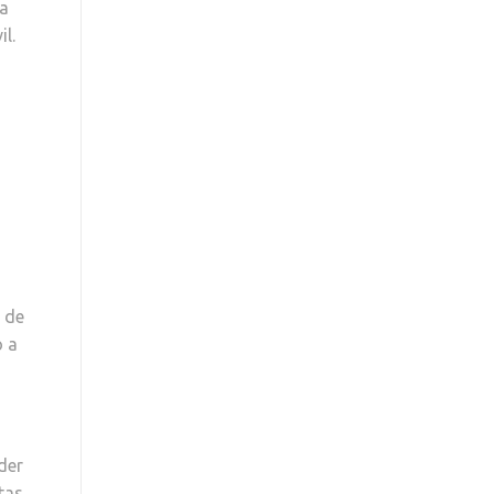
na
l.
s de
o a
der
tas