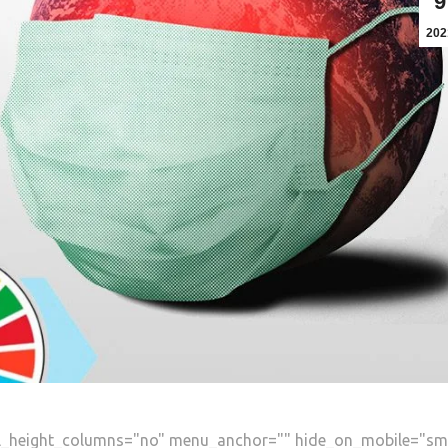
9
202
al_height_columns="no" menu_anchor="" hide_on_mobile="sma