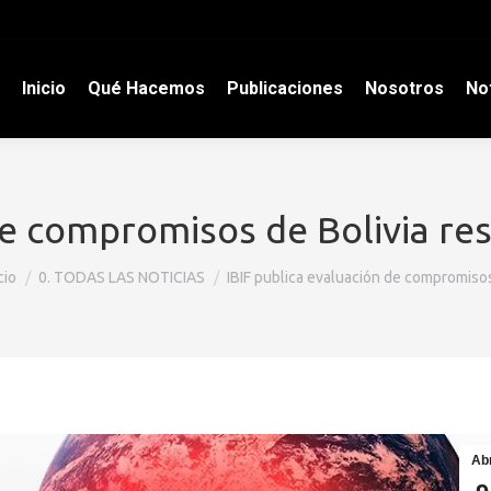
Inicio
Qué Hacemos
Publicaciones
Nosotros
Not
de compromisos de Bolivia re
tás aquí:
cio
0. TODAS LAS NOTICIAS
IBIF publica evaluación de compromis
Ab