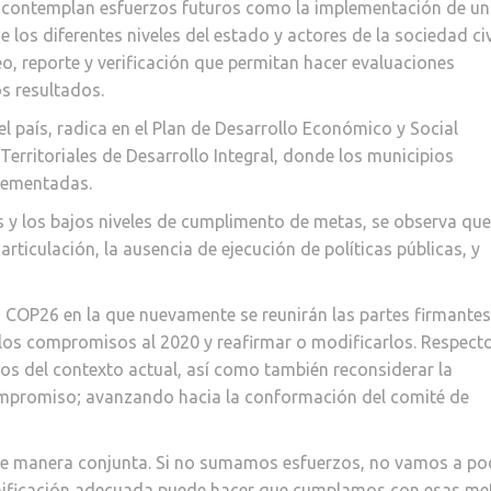
F, contemplan esfuerzos futuros como la implementación de u
 los diferentes niveles del estado y actores de la sociedad civi
, reporte y verificación que permitan hacer evaluaciones
s resultados.
 país, radica en el Plan de Desarrollo Económico y Social
Territoriales de Desarrollo Integral, donde los municipios
plementadas.
s y los bajos niveles de cumplimento de metas, se observa que
rticulación, la ausencia de ejecución de políticas públicas, y
la COP26 en la que nuevamente se reunirán las partes firmante
los compromisos al 2020 y reafirmar o modificarlos. Respect
nos del contexto actual, así como también reconsiderar la
compromiso; avanzando hacia la conformación del comité de
 de manera conjunta. Si no sumamos esfuerzos, no vamos a po
anificación adecuada puede hacer que cumplamos con esas me