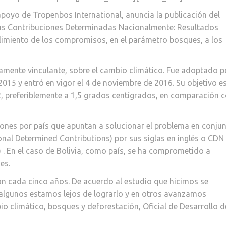
l apoyo de Tropenbos International, anuncia la publicación del
las Contribuciones Determinadas Nacionalmente: Resultados
limiento de los compromisos, en el parámetro bosques, a los
icamente vinculante, sobre el cambio climático. Fue adoptado p
2015 y entró en vigor el 4 de noviembre de 2016. Su objetivo e
2, preferiblemente a 1,5 grados centígrados, en comparación 
ones por país que apuntan a solucionar el problema en conjun
al Determined Contributions) por sus siglas en inglés o CDN
. En el caso de Bolivia, como país, se ha comprometido a
es.
 cada cinco años. De acuerdo al estudio que hicimos se
algunos estamos lejos de lograrlo y en otros avanzamos
 climático, bosques y deforestación, Oficial de Desarrollo d