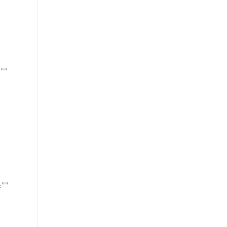
""
=""