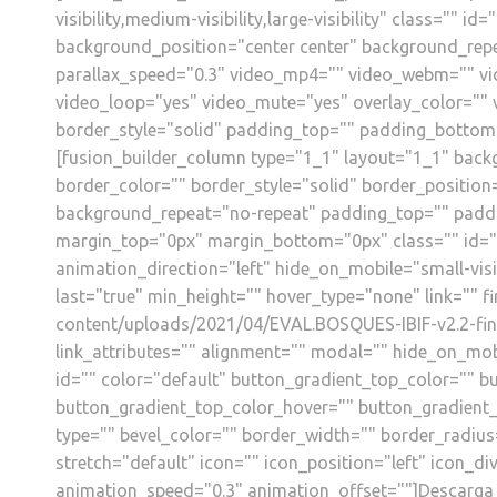
visibility,medium-visibility,large-visibility" class=""
background_position="center center" background_rep
parallax_speed="0.3" video_mp4="" video_webm="" vid
video_loop="yes" video_mute="yes" overlay_color="" 
border_style="solid" padding_top="" padding_bottom=
[fusion_builder_column type="1_1" layout="1_1" back
border_color="" border_style="solid" border_positio
background_repeat="no-repeat" padding_top="" paddi
margin_top="0px" margin_bottom="0px" class="" id="
animation_direction="left" hide_on_mobile="small-visibi
last="true" min_height="" hover_type="none" link="" fir
content/uploads/2021/04/EVAL.BOSQUES-IBIF-v2.2-final.
link_attributes="" alignment="" modal="" hide_on_mobile
id="" color="default" button_gradient_top_color="" 
button_gradient_top_color_hover="" button_gradient
type="" bevel_color="" border_width="" border_radius
stretch="default" icon="" icon_position="left" icon_d
animation_speed="0.3" animation_offset=""]Descarga 