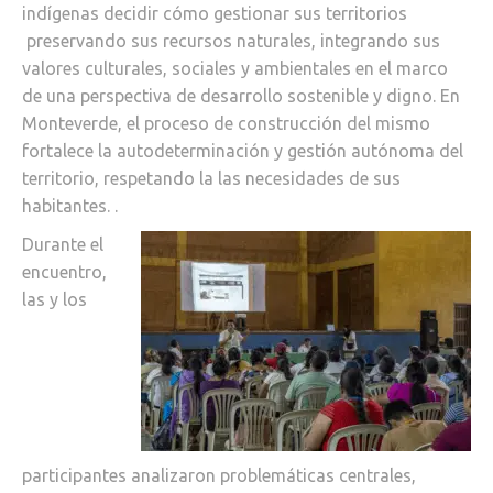
indígenas decidir cómo gestionar sus territorios
preservando sus recursos naturales, integrando sus
valores culturales, sociales y ambientales en el marco
de una perspectiva de desarrollo sostenible y digno. En
Monteverde, el proceso de construcción del mismo
fortalece la autodeterminación y gestión autónoma del
territorio, respetando la las necesidades de sus
habitantes. .
Durante el
encuentro,
las y los
participantes analizaron problemáticas centrales,