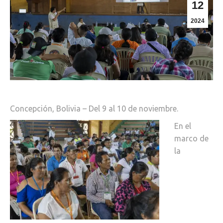
12
2024
Concepción, Bolivia – Del 9 al 10 de noviembre.
En el
marco de
la