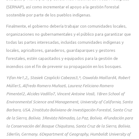
(SERNAP), así como incrementar el apoyo a la gestión forestal
sostenible por parte de los pueblos indígenas.
Finalmente, el gobierno debería trabajar con comunidades locales,
organizaciones no gubernamentales y el público para garantizar que
todas las partes interesadas, incluidas comunidades indígenas y
locales, agricultores, ganaderos, guardaparques y gestores
forestales, estén capacitados y equipados para la gestión de
incendios con el fin de prevenir su propagación en los bosques.
Yifan He1,2,, Stasiek Czaplicki Cabezas3,*, Oswaldo Maillard4, Robert
Müller5, Alfredo Romero
Muñoz6, Laurenz Feliciano Romero
Pimentel2, Alcides Vadillo7, Vincent Antoine Vos8,
1Bren School of
Environmental Science and Management, University of California, Santa
Barbara, USA.
2Instituto Boliviano de Investigación Forestal, Santa Cruz
de la Sierra, Bolivia. 3Revista Nómadas, La Paz,
Bolivia. 4Fundación para
la Conservación del Bosque Chiquitano, Santa Cruz de la Sierra, Bolivia.
5Berlin,
Germany. 6Department of Geography, Humboldt University of