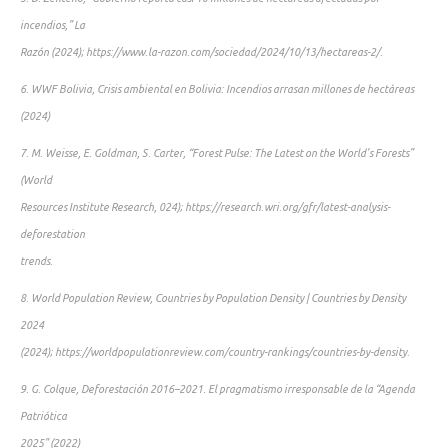
incendios,” La
Razón (2024); https://www.la-razon.com/sociedad/2024/10/13/hectareas-2/.
6. WWF Bolivia, Crisis ambiental en Bolivia: Incendios arrasan millones de hectáreas
(2024)
7. M. Weisse, E. Goldman, S. Carter, “Forest Pulse: The Latest on the World’s Forests”
(World
Resources Institute Research, 024); https://research.wri.org/gfr/latest-analysis-
deforestation
trends.
8. World Population Review, Countries by Population Density | Countries by Density
2024
(2024); https://worldpopulationreview.com/country-rankings/countries-by-density.
9. G. Colque, Deforestación 2016–2021. El pragmatismo irresponsable de la “Agenda
Patriótica
2025” (2022)