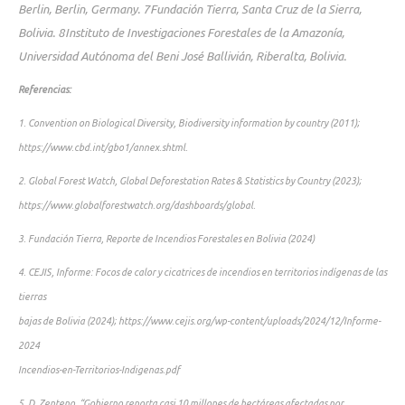
Berlin, Berlin, Germany. 7Fundación Tierra,
Santa Cruz de la Sierra,
Bolivia. 8Instituto de Investigaciones Forestales de la Amazonía,
Universidad
Autónoma del Beni José Ballivián, Riberalta, Bolivia.
Referencias:
1. Convention on Biological Diversity, Biodiversity information by country (2011);
https://www.cbd.int/gbo1/annex.shtml.
2. Global Forest Watch, Global Deforestation Rates & Statistics by Country (2023);
https://www.globalforestwatch.org/dashboards/global.
3. Fundación Tierra, Reporte de Incendios Forestales en Bolivia (2024)
4. CEJIS, Informe: Focos de calor y cicatrices de incendios en territorios indígenas de las
tierras
bajas de Bolivia (2024); https://www.cejis.org/wp-content/uploads/2024/12/Informe-
2024
Incendios-en-Territorios-Indigenas.pdf
5. D. Zenteno, “Gobierno reporta casi 10 millones de hectáreas afectadas por