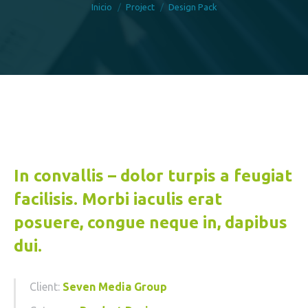
Inicio
Project
Design Pack
In convallis – dolor turpis a feugiat
facilisis. Morbi iaculis erat
posuere, congue neque in, dapibus
dui.
Client:
Seven Media Group