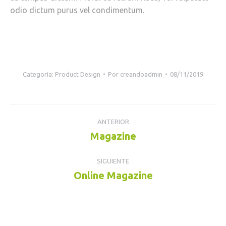
odio dictum purus vel condimentum.
Categoría:
Product Design
Por
creandoadmin
08/11/2019
Navegación
ANTERIOR
entre
Magazine
Proyecto
anterior
proyectos
SIGUIENTE
Online Magazine
Proyecto
siguiente