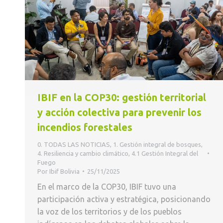
IBIF en la COP30: gestión territorial
y acción colectiva para prevenir los
incendios forestales
0. TODAS LAS NOTICIAS
,
1. Gestión integral de bosques
,
4. Resiliencia y cambio climático
,
4.1 Gestión Integral del
Fuego
Por
Ibif Bolivia
25/11/2025
En el marco de la COP30, IBIF tuvo una
participación activa y estratégica, posicionando
la voz de los territorios y de los pueblos