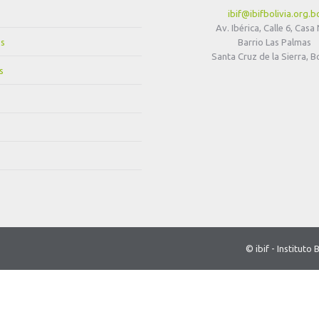
ibif@ibifbolivia.org.b
Av. Ibérica, Calle 6, Casa
s
Barrio Las Palmas
Santa Cruz de la Sierra, Bo
s
© ibif - Institut