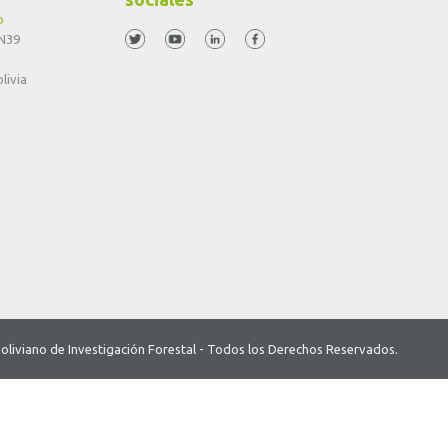
o
 N39
livia
o Boliviano de Investigación Forestal - Todos los Derechos Reservados.