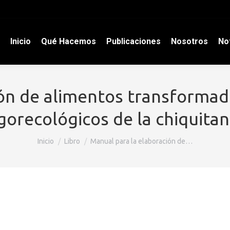
Inicio
Qué Hacemos
Publicaciones
Nosotros
Not
ión de alimentos transformad
gorecológicos de la chiquitan
Estás aquí:
Inicio
Libro
Manual para la elaboración de…