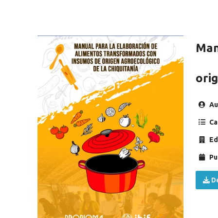
Man
ori
Au
Ca
Ed
Pu
De