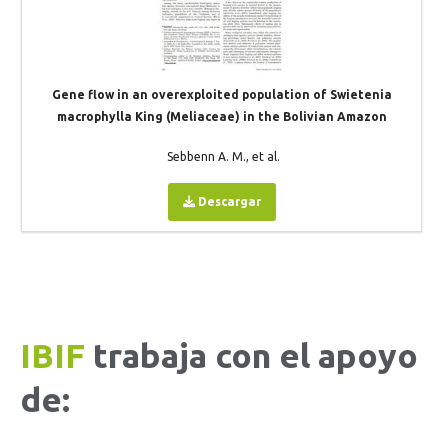
Gene flow in an overexploited population of Swietenia
macrophylla King (Meliaceae) in the Bolivian Amazon
Sebbenn A. M., et al.
Descargar
IBIF
trabaja con el apoyo
de: