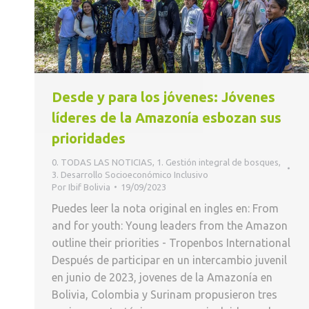
Desde y para los jóvenes: Jóvenes
líderes de la Amazonía esbozan sus
prioridades
0. TODAS LAS NOTICIAS
,
1. Gestión integral de bosques
,
3. Desarrollo Socioeconómico Inclusivo
Por
Ibif Bolivia
19/09/2023
Puedes leer la nota original en ingles en: From
and for youth: Young leaders from the Amazon
outline their priorities - Tropenbos International
Después de participar en un intercambio juvenil
en junio de 2023, jovenes de la Amazonía en
Bolivia, Colombia y Surinam propusieron tres