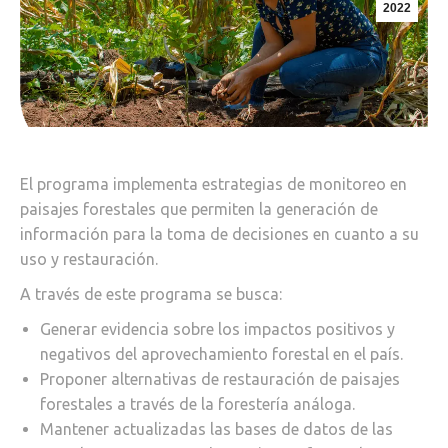
2022
El programa implementa estrategias de monitoreo en
paisajes forestales que permiten la generación de
información para la toma de decisiones en cuanto a su
uso y restauración.
A través de este programa se busca:
Generar evidencia sobre los impactos positivos y
negativos del aprovechamiento forestal en el país.
Proponer alternativas de restauración de paisajes
forestales a través de la forestería análoga.
Mantener actualizadas las bases de datos de las