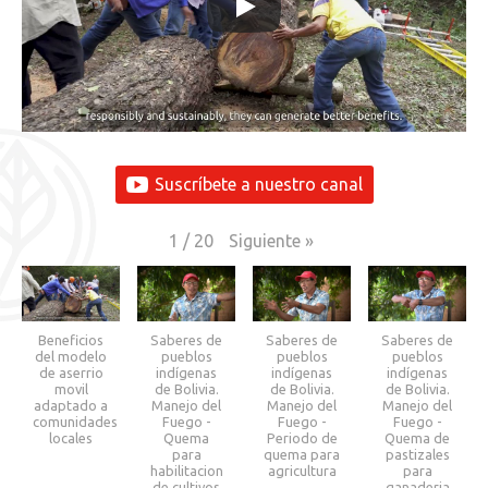
Suscríbete a nuestro canal
Siguiente
»
1
/
20
Beneficios
Saberes de
Saberes de
Saberes de
del modelo
pueblos
pueblos
pueblos
de aserrio
indígenas
indígenas
indígenas
movil
de Bolivia.
de Bolivia.
de Bolivia.
adaptado a
Manejo del
Manejo del
Manejo del
comunidades
Fuego -
Fuego -
Fuego -
locales
Quema
Periodo de
Quema de
para
quema para
pastizales
habilitacion
agricultura
para
de cultivos
ganaderia