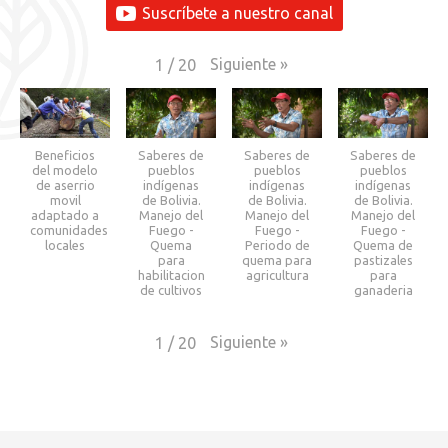
Suscríbete a nuestro canal
Siguiente
»
1
/
20
Beneficios
Saberes de
Saberes de
Saberes de
del modelo
pueblos
pueblos
pueblos
de aserrio
indígenas
indígenas
indígenas
movil
de Bolivia.
de Bolivia.
de Bolivia.
adaptado a
Manejo del
Manejo del
Manejo del
comunidades
Fuego -
Fuego -
Fuego -
locales
Quema
Periodo de
Quema de
para
quema para
pastizales
habilitacion
agricultura
para
de cultivos
ganaderia
Siguiente
»
1
/
20