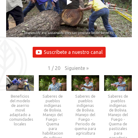
Suscríbete a nuestro canal
Siguiente
»
1
/
20
Beneficios
Saberes de
Saberes de
Saberes de
del modelo
pueblos
pueblos
pueblos
de aserrio
indígenas
indígenas
indígenas
movil
de Bolivia.
de Bolivia.
de Bolivia.
adaptado a
Manejo del
Manejo del
Manejo del
comunidades
Fuego -
Fuego -
Fuego -
locales
Quema
Periodo de
Quema de
para
quema para
pastizales
habilitacion
agricultura
para
de cultivos
ganaderia