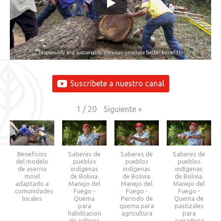
Suscríbete a nuestro canal
Siguiente
»
1
/
20
Beneficios
Saberes de
Saberes de
Saberes de
del modelo
pueblos
pueblos
pueblos
de aserrio
indígenas
indígenas
indígenas
movil
de Bolivia.
de Bolivia.
de Bolivia.
adaptado a
Manejo del
Manejo del
Manejo del
comunidades
Fuego -
Fuego -
Fuego -
locales
Quema
Periodo de
Quema de
para
quema para
pastizales
habilitacion
agricultura
para
de cultivos
ganaderia