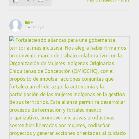
View on Facebook
·
Share
IBIF
1 week ago