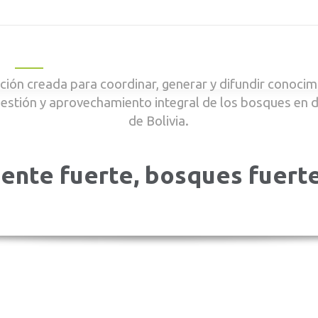
Inicio
Qué Hacemos
Publicaciones
Nosotros
Not
ión creada para coordinar, generar y difundir conocimi
gestión y aprovechamiento integral de los bosques en 
de Bolivia.
ente fuerte, bosques fuert