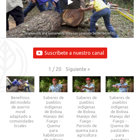
Suscríbete a nuestro canal
Siguiente
»
1
/
20
Beneficios
Saberes de
Saberes de
Saberes de
del modelo
pueblos
pueblos
pueblos
de aserrio
indígenas
indígenas
indígenas
movil
de Bolivia.
de Bolivia.
de Bolivia.
adaptado a
Manejo del
Manejo del
Manejo del
comunidades
Fuego -
Fuego -
Fuego -
locales
Quema
Periodo de
Quema de
para
quema para
pastizales
habilitacion
agricultura
para
de cultivos
ganaderia