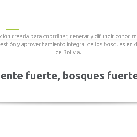
Inicio
Qué Hacemos
Publicaciones
Nosotros
Not
ión creada para coordinar, generar y difundir conocimi
gestión y aprovechamiento integral de los bosques en 
de Bolivia.
ente fuerte, bosques fuert