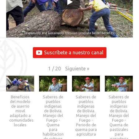
Suscríbete a nuestro canal
Siguiente
»
1
/
20
Beneficios
Saberes de
Saberes de
Saberes de
del modelo
pueblos
pueblos
pueblos
de aserrio
indígenas
indígenas
indígenas
movil
de Bolivia.
de Bolivia.
de Bolivia.
adaptado a
Manejo del
Manejo del
Manejo del
comunidades
Fuego -
Fuego -
Fuego -
locales
Quema
Periodo de
Quema de
para
quema para
pastizales
habilitacion
agricultura
para
de cultivos
ganaderia