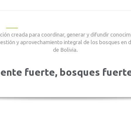
Inicio
Qué Hacemos
Publicaciones
Nosotros
Not
ión creada para coordinar, generar y difundir conocimi
gestión y aprovechamiento integral de los bosques en 
de Bolivia.
ente fuerte, bosques fuert