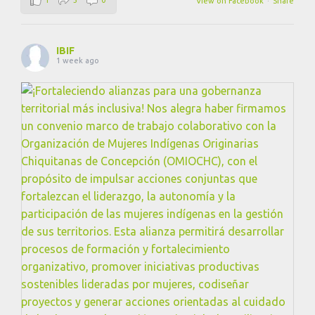
View on Facebook
·
Share
IBIF
1 week ago