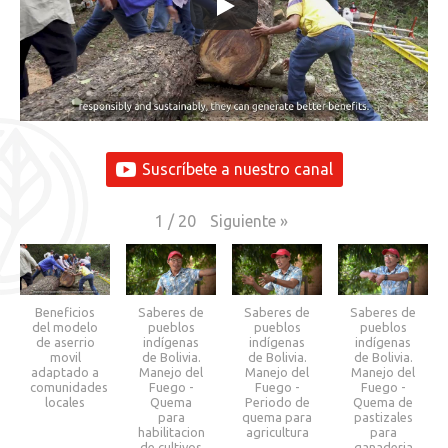
Suscríbete a nuestro canal
Siguiente
»
1
/
20
Beneficios
Saberes de
Saberes de
Saberes de
del modelo
pueblos
pueblos
pueblos
de aserrio
indígenas
indígenas
indígenas
movil
de Bolivia.
de Bolivia.
de Bolivia.
adaptado a
Manejo del
Manejo del
Manejo del
comunidades
Fuego -
Fuego -
Fuego -
locales
Quema
Periodo de
Quema de
para
quema para
pastizales
habilitacion
agricultura
para
de cultivos
ganaderia