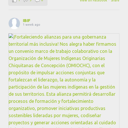
View on Facebook
·
Share
IBIF
1 week ago