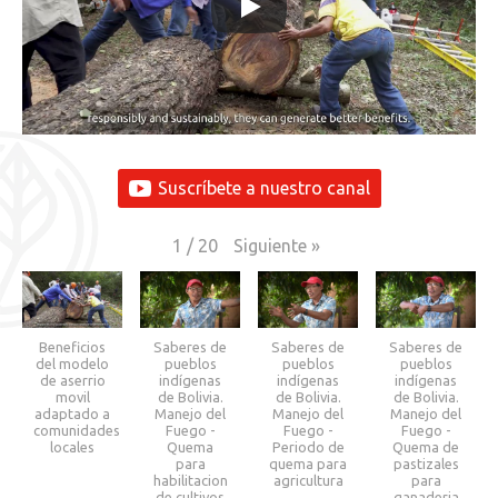
Suscríbete a nuestro canal
Siguiente
»
1
/
20
Beneficios
Saberes de
Saberes de
Saberes de
del modelo
pueblos
pueblos
pueblos
de aserrio
indígenas
indígenas
indígenas
movil
de Bolivia.
de Bolivia.
de Bolivia.
adaptado a
Manejo del
Manejo del
Manejo del
comunidades
Fuego -
Fuego -
Fuego -
locales
Quema
Periodo de
Quema de
para
quema para
pastizales
habilitacion
agricultura
para
de cultivos
ganaderia