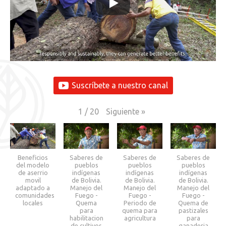
Suscríbete a nuestro canal
Siguiente
»
1
/
20
Beneficios
Saberes de
Saberes de
Saberes de
del modelo
pueblos
pueblos
pueblos
de aserrio
indígenas
indígenas
indígenas
movil
de Bolivia.
de Bolivia.
de Bolivia.
adaptado a
Manejo del
Manejo del
Manejo del
comunidades
Fuego -
Fuego -
Fuego -
locales
Quema
Periodo de
Quema de
para
quema para
pastizales
habilitacion
agricultura
para
de cultivos
ganaderia