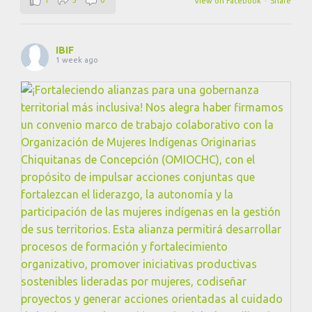
View on Facebook
·
Share
IBIF
1 week ago