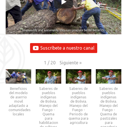
Suscríbete a nuestro canal
Siguiente
»
1
/
20
Beneficios
Saberes de
Saberes de
Saberes de
del modelo
pueblos
pueblos
pueblos
de aserrio
indígenas
indígenas
indígenas
movil
de Bolivia.
de Bolivia.
de Bolivia.
adaptado a
Manejo del
Manejo del
Manejo del
comunidades
Fuego -
Fuego -
Fuego -
locales
Quema
Periodo de
Quema de
para
quema para
pastizales
habilitacion
agricultura
para
de cultivos
ganaderia