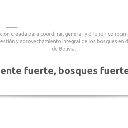
Inicio
Qué Hacemos
Publicaciones
Nosotros
Not
ión creada para coordinar, generar y difundir conocimi
gestión y aprovechamiento integral de los bosques en 
de Bolivia.
ente fuerte, bosques fuert