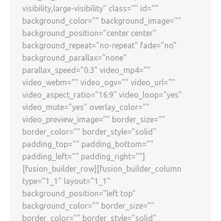
visibility,large-visibility" class="" id=""
background_color="" background_image=""
background_position="center center"
background_repeat="no-repeat" fade="no"
background_parallax="none"
parallax_speed="0.3" video_mp4=""
video_webm="" video_ogv="" video_url=""
video_aspect_ratio="16:9" video_loop="yes"
video_mute="yes" overlay_color=""
video_preview_image="" border_size=""
border_color="" border_style="solid"
padding_top="" padding_bottom=""
padding_left="" padding_right=""]
[fusion_builder_row][fusion_builder_column
type="1_1" layout="1_1"
background_position="left top"
background_color="" border_size=""
border_color="" border_style="solid"