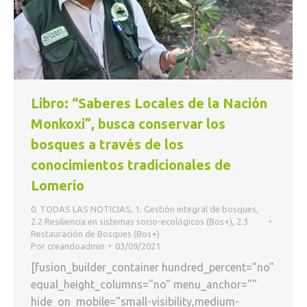
Libro: “Saberes Locales de la Nación
Monkoxi”, busca conservar los
bosques a través de los
conocimientos tradicionales de
Lomerío
0. TODAS LAS NOTICIAS
,
1. Gestión integral de bosques
,
2.2 Resiliencia en sistemas socio-ecológicos (Bos+)
,
2.3
Restauración de Bosques (Bos+)
Por
creandoadmin
03/09/2021
[fusion_builder_container hundred_percent="no"
equal_height_columns="no" menu_anchor=""
hide_on_mobile="small-visibility,medium-