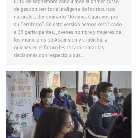
El 15 de septiembre concluimos el primer curso
de gestión territorial indígena de los recursos
naturales, denominado “Jóvenes Guarayos por
su Territorio”. En esta versión hemos certificado
a 39 participantes, jóvenes hombre y mujeres de
los municipios de Ascensión y Urubichá, a
quienes en el futuro les tocará tomar las
decisiones con respecto a sus…