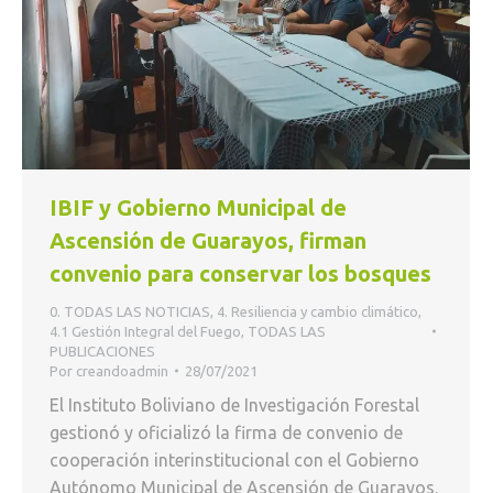
IBIF y Gobierno Municipal de
Ascensión de Guarayos, firman
convenio para conservar los bosques
0. TODAS LAS NOTICIAS
,
4. Resiliencia y cambio climático
,
4.1 Gestión Integral del Fuego
,
TODAS LAS
PUBLICACIONES
Por
creandoadmin
28/07/2021
El Instituto Boliviano de Investigación Forestal
gestionó y oficializó la firma de convenio de
cooperación interinstitucional con el Gobierno
Autónomo Municipal de Ascensión de Guarayos.