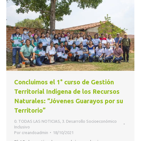
Concluimos el 1° curso de Gestión
Territorial Indígena de los Recursos
Naturales: “Jóvenes Guarayos por su
Territorio”
0. TODAS LAS NOTICIAS
,
3. Desarrollo Socioeconómico
Inclusivo
Por
creandoadmin
18/10/2021