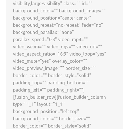
visibility,large-visibility" class="" id=""
background_color="" background_image=""
background_position="center center"
background_repeat="no-repeat" fade="no"
background_parallax="none"
parallax_speed="0.3" video_mp4=""
video_webm="" video_ogv="" video_url=""
video_aspect_ratio="16:9" video_loop="yes"
video_mute="yes" overlay_color=""
video_preview_image="" border_size=""
border_color="" border_style="solid"
padding_top="" padding_bottom=""
padding_left="" padding_right=""]
[fusion_builder_row][fusion_builder_column
type="1_1" layout="1_1"
background_position="left top"
background_color="" border_size=""
border_color="" border_style="solid"