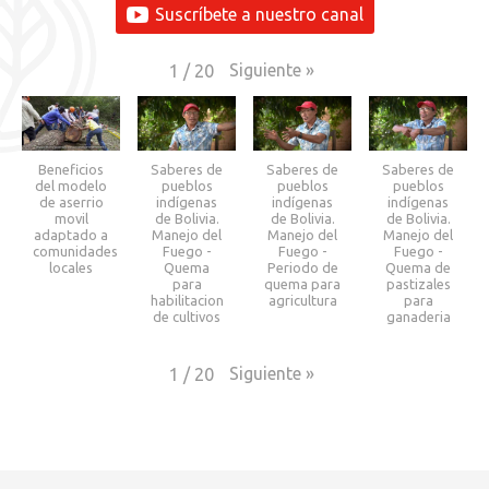
Suscríbete a nuestro canal
Siguiente
»
1
/
20
Beneficios
Saberes de
Saberes de
Saberes de
del modelo
pueblos
pueblos
pueblos
de aserrio
indígenas
indígenas
indígenas
movil
de Bolivia.
de Bolivia.
de Bolivia.
adaptado a
Manejo del
Manejo del
Manejo del
comunidades
Fuego -
Fuego -
Fuego -
locales
Quema
Periodo de
Quema de
para
quema para
pastizales
habilitacion
agricultura
para
de cultivos
ganaderia
Siguiente
»
1
/
20