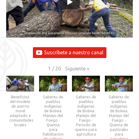
Suscríbete a nuestro canal
Siguiente
»
1
/
20
Beneficios
Saberes de
Saberes de
Saberes de
del modelo
pueblos
pueblos
pueblos
de aserrio
indígenas
indígenas
indígenas
movil
de Bolivia.
de Bolivia.
de Bolivia.
adaptado a
Manejo del
Manejo del
Manejo del
comunidades
Fuego -
Fuego -
Fuego -
locales
Quema
Periodo de
Quema de
para
quema para
pastizales
habilitacion
agricultura
para
de cultivos
ganaderia