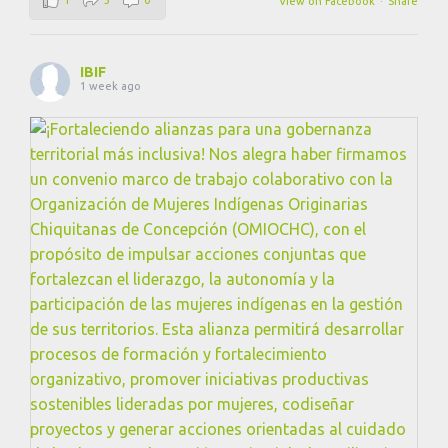
View on Facebook
·
Share
IBIF
1 week ago