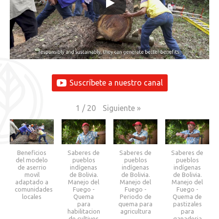
Suscríbete a nuestro canal
Siguiente
»
1
/
20
Beneficios
Saberes de
Saberes de
Saberes de
del modelo
pueblos
pueblos
pueblos
de aserrio
indígenas
indígenas
indígenas
movil
de Bolivia.
de Bolivia.
de Bolivia.
adaptado a
Manejo del
Manejo del
Manejo del
comunidades
Fuego -
Fuego -
Fuego -
locales
Quema
Periodo de
Quema de
para
quema para
pastizales
habilitacion
agricultura
para
de cultivos
ganaderia