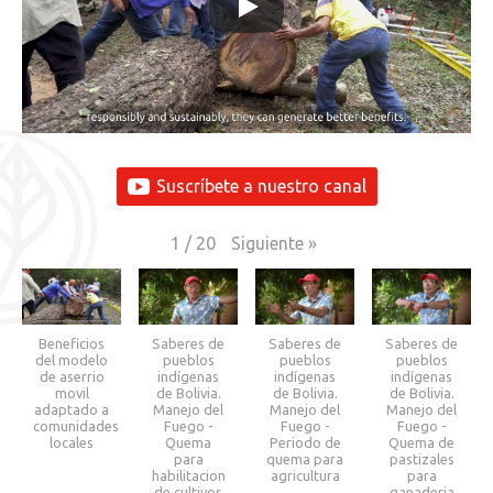
Suscríbete a nuestro canal
Siguiente
»
1
/
20
Beneficios
Saberes de
Saberes de
Saberes de
del modelo
pueblos
pueblos
pueblos
de aserrio
indígenas
indígenas
indígenas
movil
de Bolivia.
de Bolivia.
de Bolivia.
adaptado a
Manejo del
Manejo del
Manejo del
comunidades
Fuego -
Fuego -
Fuego -
locales
Quema
Periodo de
Quema de
para
quema para
pastizales
habilitacion
agricultura
para
de cultivos
ganaderia