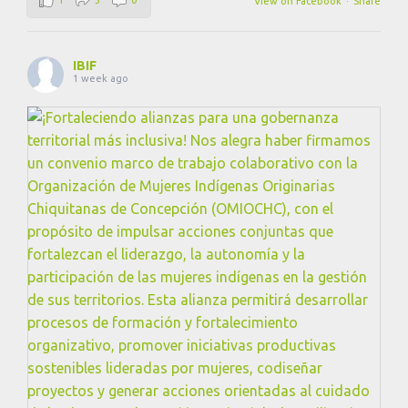
View on Facebook
·
Share
IBIF
1 week ago